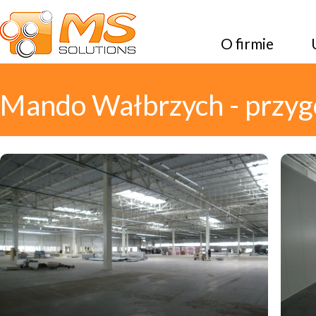
O firmie
Mando Wałbrzych - przygo